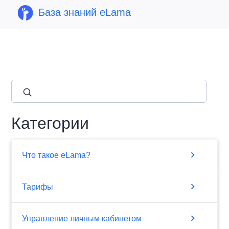
База знаний eLama
close
Категории
chevron_right
Что такое eLama?
chevron_right
Тарифы
chevron_right
Управление личным кабинетом