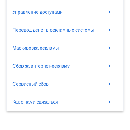
chevron_right
Управление доступами
chevron_right
Перевод денег в рекламные системы
chevron_right
Маркировка рекламы
chevron_right
Сбор за интернет-рекламу
chevron_right
Сервисный сбор
chevron_right
Как с нами связаться